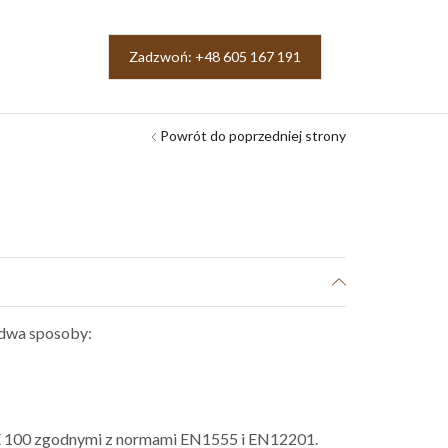
Zadzwoń: +48 605 167 191
Powrót do poprzedniej strony
 dwa sposoby:
PE 100 zgodnymi z normami EN1555 i EN12201.