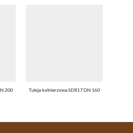
DN 200
Tuleja kołnierzowa SDR17 DN 160
Tuleja 