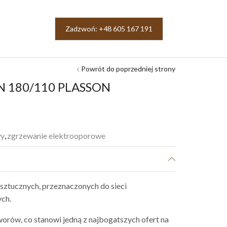
Zadzwoń: +48 605 167 191
Powrót do poprzedniej strony
 DN 180/110 PLASSON
wy
,
zgrzewanie elektrooporowe
sztucznych, przeznaczonych do sieci
ch.
orów, co stanowi jedną z najbogatszych ofert na