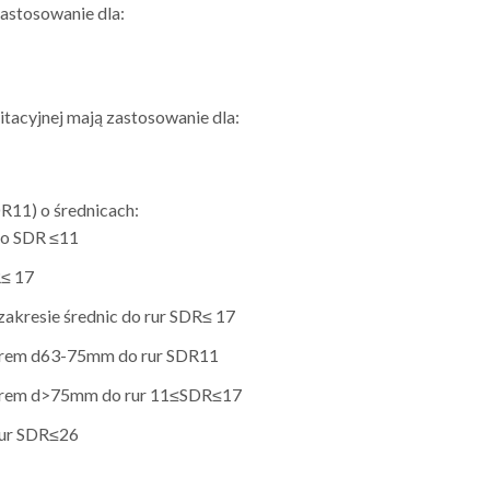
zastosowanie dla:
witacyjnej mają zastosowanie dla:
R11) o średnicach:
r o SDR ≤11
R≤ 17
 zakresie średnic do rur SDR≤ 17
worem d63-75mm do rur SDR11
aworem d>75mm do rur 11≤SDR≤17
rur SDR≤26