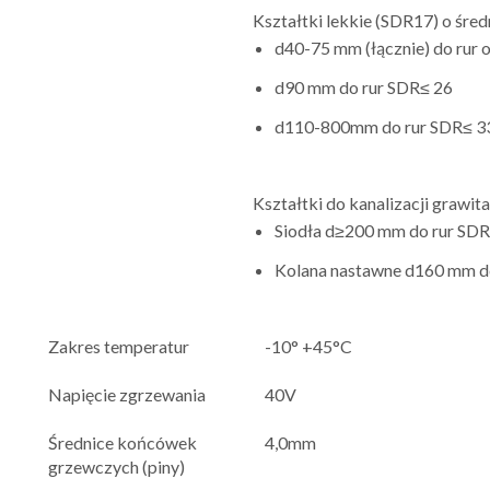
Kształtki lekkie (SDR17) o śred
d40-75 mm (łącznie) do rur 
d90 mm do rur SDR≤ 26
d110-800mm do rur SDR≤ 3
Kształtki do kanalizacji grawita
Siodła d≥200 mm do rur SDR
Kolana nastawne d160 mm d
Zakres temperatur
-10° +45°C
Napięcie zgrzewania
40V
Średnice końcówek
4,0mm
grzewczych (piny)