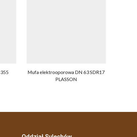
 355
Mufa elektrooporowa DN 63 SDR17
Mufa 
PLASSON
Oddział Sulechów