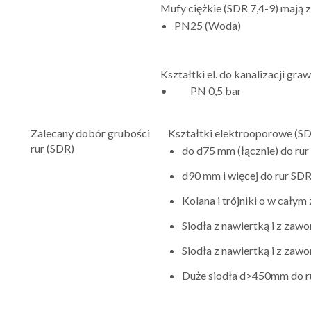
Mufy ciężkie (SDR 7,4-9) mają 
PN25 (Woda)
Kształtki el. do kanalizacji gra
• PN 0,5 bar
Zalecany dobór grubości
Kształtki elektrooporowe (SD
rur (SDR)
do d75 mm (łącznie) do ru
d90 mm i więcej do rur SD
Kolana i trójniki o w całym
Siodła z nawiertką i z za
Siodła z nawiertką i z z
Duże siodła d>450mm do 