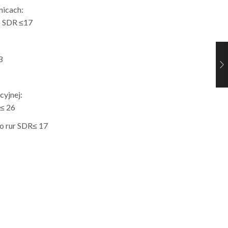
nicach:
o SDR ≤17
3
cyjnej:
≤ 26
o rur SDR≤ 17