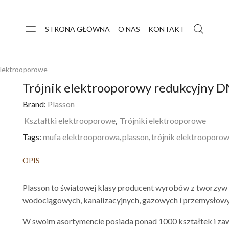
STRONA GŁÓWNA
O NAS
KONTAKT
 Elektrooporowe
Trójnik elektrooporowy redukcyjny
Brand:
Plasson
Kształtki elektrooporowe
,
Trójniki elektrooporowe
Tags:
mufa elektrooporowa
,
plasson
,
trójnik elektrooporo
OPIS
Plasson to światowej klasy producent wyrobów z tworzyw 
wodociągowych, kanalizacyjnych, gazowych i przemysłowy
W swoim asortymencie posiada ponad 1000 kształtek i zaw