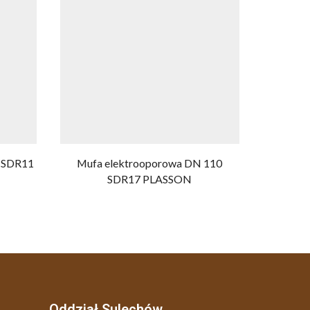
 SDR11
Mufa elektrooporowa DN 110
Mufa el
SDR17 PLASSON
Oddział Sulechów