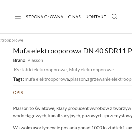
STRONA GŁÓWNA
O NAS
KONTAKT
ektrooporowe
Mufa elektrooporowa DN 40 SDR11
Brand:
Plasson
Kształtki elektrooporowe
,
Mufy elektrooporowe
Tags:
mufa elektrooporowa
,
plasson
,
zgrzewanie elektroo
OPIS
Plasson to światowej klasy producent wyrobów z tworzyw 
wodociągowych, kanalizacyjnych, gazowych i przemysłowy
W swoim asortymencie posiada ponad 1000 kształtek i zaw