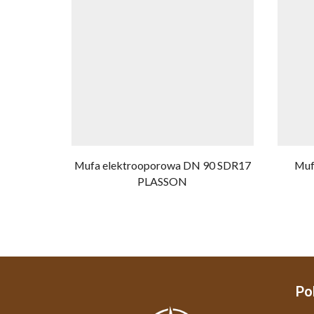
Mufa elektrooporowa DN 90 SDR17
Muf
PLASSON
Po