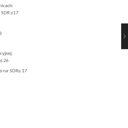
nicach:
o SDR ≤17
3
cyjnej:
≤ 26
o rur SDR≤ 17