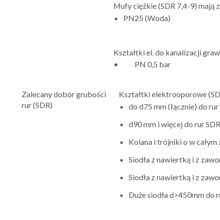
Mufy ciężkie (SDR 7,4-9) mają 
PN25 (Woda)
Kształtki el. do kanalizacji gra
• PN 0,5 bar
Zalecany dobór grubości
Kształtki elektrooporowe (SD
rur (SDR)
do d75 mm (łącznie) do ru
d90 mm i więcej do rur SD
Kolana i trójniki o w całym
Siodła z nawiertką i z za
Siodła z nawiertką i z z
Duże siodła d>450mm do 