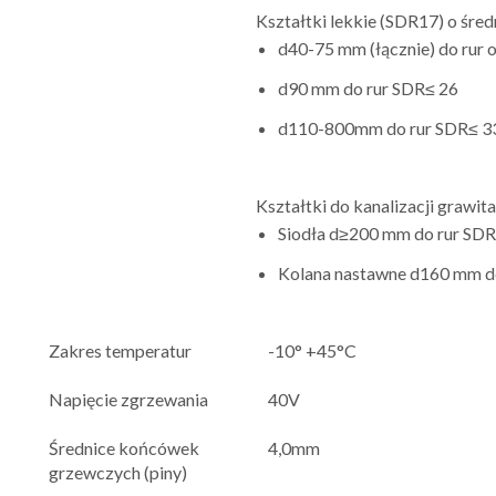
Kształtki lekkie (SDR17) o śred
d40-75 mm (łącznie) do rur 
d90 mm do rur SDR≤ 26
d110-800mm do rur SDR≤ 3
Kształtki do kanalizacji grawita
Siodła d≥200 mm do rur SDR
Kolana nastawne d160 mm d
Zakres temperatur
-10° +45°C
Napięcie zgrzewania
40V
Średnice końcówek
4,0mm
grzewczych (piny)