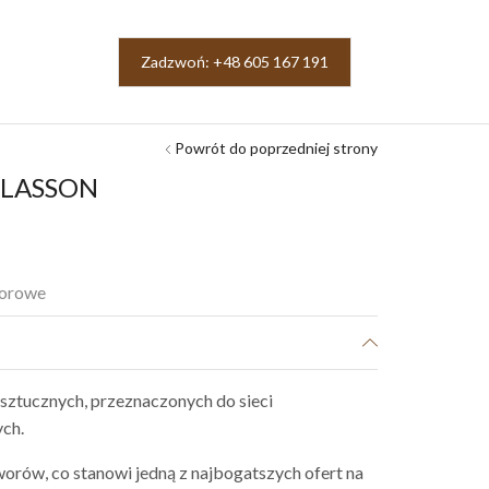
Zadzwoń: +48 605 167 191
Powrót do poprzedniej strony
 PLASSON
porowe
sztucznych, przeznaczonych do sieci
ch.
orów, co stanowi jedną z najbogatszych ofert na