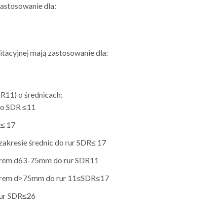
zastosowanie dla:
witacyjnej mają zastosowanie dla:
R11) o średnicach:
r o SDR ≤11
R≤ 17
 zakresie średnic do rur SDR≤ 17
worem d63-75mm do rur SDR11
aworem d>75mm do rur 11≤SDR≤17
rur SDR≤26