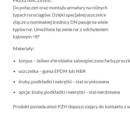
PRZEZNACZENIE:
Do połączeń oraz montażu armatury na różnych
typach rurociągów. Dzięki specjalnej uszczelce
złącze o nominalnej średnicy DN pasuje na wiele
typów rur. Umożliwia łączenie rur z odchyleniem
kątowym
=8°
Materiały:
korpus – żeliwo sferoidalne zabezpieczone farbą pro
uszczelka – guma EPDM lub NBR
śruby, podkładki i nakrętki – stal ocynkowana
opcja: śruby, podkładki i nakrętki – stal nierdzewna
Produkt posiada atest PZH dopuszczający do kontaktu z w