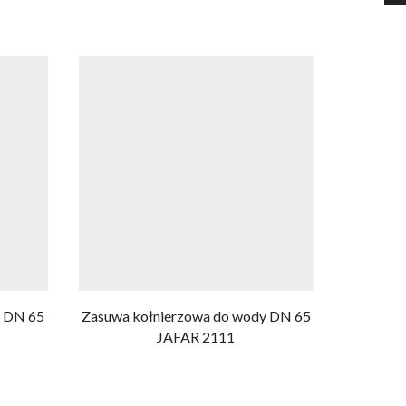
y DN 65
Zasuwa kołnierzowa do wody DN 65
Zasuwa
JAFAR 2111
30