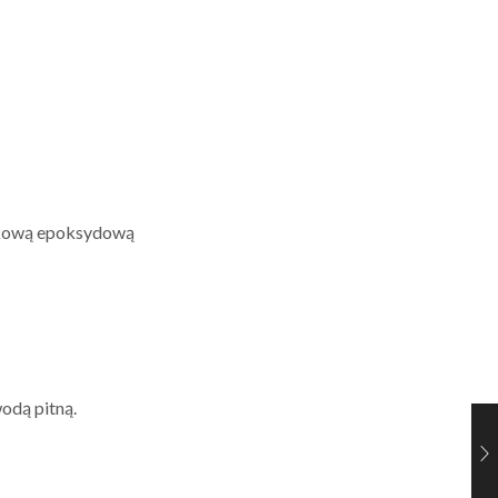
szkową epoksydową
odą pitną.