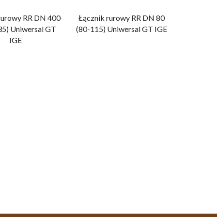
 rurowy RR DN 400
Łącznik rurowy RR DN 80
35) Uniwersal GT
(80-115) Uniwersal GT IGE
IGE