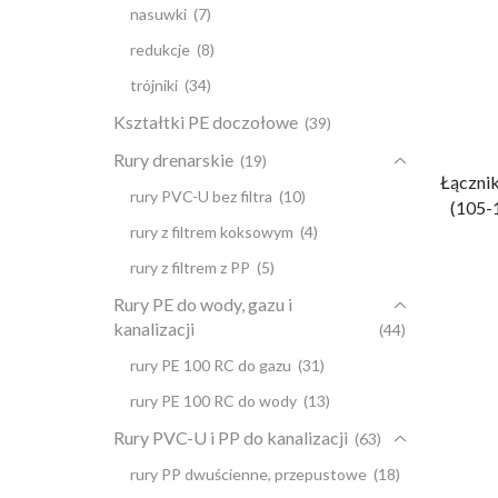
nasuwki
(7)
redukcje
(8)
trójniki
(34)
Kształtki PE doczołowe
(39)
Rury drenarskie
(19)
Łączni
rury PVC-U bez filtra
(10)
(105-
rury z filtrem koksowym
(4)
rury z filtrem z PP
(5)
Rury PE do wody, gazu i
kanalizacji
(44)
rury PE 100 RC do gazu
(31)
rury PE 100 RC do wody
(13)
Rury PVC-U i PP do kanalizacji
(63)
rury PP dwuścienne, przepustowe
(18)