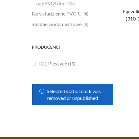
rury PVC-U lite
(45)
Łączni
Rury studzienne PVC-U
(4)
(310-
Studnie wodomierzowe
(5)
PRODUCENCI
IGE Pieszyce
(15)
Selected static block was
removed or unpublished