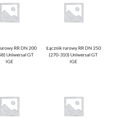
 rurowy RR DN 200
Łącznik rurowy RR DN 250
58) Uniwersal GT
(270-310) Uniwersal GT
IGE
IGE