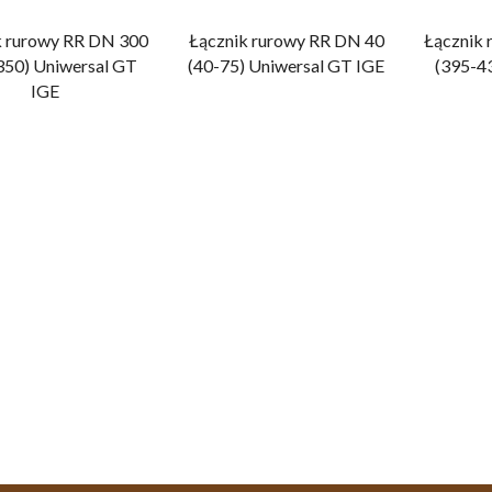
k rurowy RR DN 300
Łącznik rurowy RR DN 40
Łącznik
350) Uniwersal GT
(40-75) Uniwersal GT IGE
(395-4
IGE