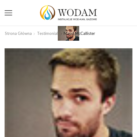
Strona Główna
Testimonial
Maud McCallister