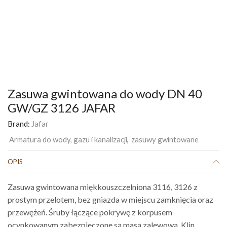
Zasuwa gwintowana do wody DN 40
GW/GZ 3126 JAFAR
Brand:
Jafar
Armatura do wody, gazu i kanalizacji
,
zasuwy gwintowane
OPIS
Zasuwa gwintowana miękkouszczelniona 3116, 3126 z
prostym przelotem, bez gniazda w miejscu zamknięcia oraz
przewężeń. Śruby łączące pokrywę z korpusem
ocynkowanym zabezpieczone są masą zalewową. Klin