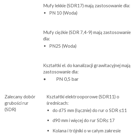
Mufy lekkie (SDR17) mają zastosowanie dla:
PN 10 (Woda)
Mufy ciężkie (SDR 7,4-9) mają zastosowanie
dla:
PN25 (Woda)
Kształtki el. do kanalizacji grawitacyjnej mają
zastosowanie dla:
• PN 0,5 bar
Zalecany dobór
Kształtki elektrooporowe (SDR11) o
grubości rur
średnicach:
(SDR)
do d75 mm (łącznie) do rur o SDR ≤11
d90 mm i więcej do rur SDR≤ 17
Kolana i trójniki o w całym zakresie