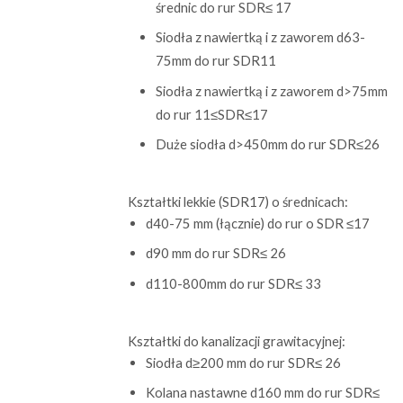
średnic do rur SDR≤ 17
Siodła z nawiertką i z zaworem d63-
75mm do rur SDR11
Siodła z nawiertką i z zaworem d>75mm
do rur 11≤SDR≤17
Duże siodła d>450mm do rur SDR≤26
Kształtki lekkie (SDR17) o średnicach:
d40-75 mm (łącznie) do rur o SDR ≤17
d90 mm do rur SDR≤ 26
d110-800mm do rur SDR≤ 33
Kształtki do kanalizacji grawitacyjnej:
Siodła d≥200 mm do rur SDR≤ 26
Kolana nastawne d160 mm do rur SDR≤