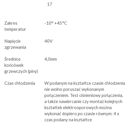
17
Zakres
-10° +45°C
temperatur
Napięcie
40V
zgrzewania
Średnice
4,0mm
końcówek
grzewczych (piny)
Czas chłodzenia
W podanym na kształtce czasie chłodzenia
nie wolno poruszać wykonanym
połączeniem. Test ciśnieniowy połączenia,
a także nawiercanie czy montaż kolejnych
kształtek elektrooporowych można
wykonać dopiero po czasie równym: 4 x
czas podany na kształtce