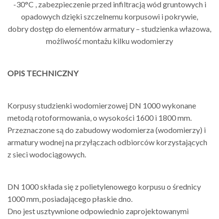
-30°C ,
zabezpieczenie przed infiltracją
wód gruntowych i
opadowych dzięki
szczelnemu korpusowi i pokrywie,
dobry dostęp do elementów
armatury – studzienka włazowa,
możliwość montażu kilku
wodomierzy
OPIS TECHNICZNY
Korpusy studzienki wodomierzowej DN
1000 wykonane
metodą rotoformowania,
o wysokości 1600 i 1800 mm.
Przeznaczone są do zabudowy
wodomierza
(wodomierzy)
i
armatury
wodnej na przyłączach odbiorców
korzystających
z sieci wodociągowych.
DN 1000 składa się z polietylenowego
korpusu o średnicy
1000 mm,
posiadającego płaskie dno.
Dno jest usztywnione odpowiednio
zaprojektowanymi