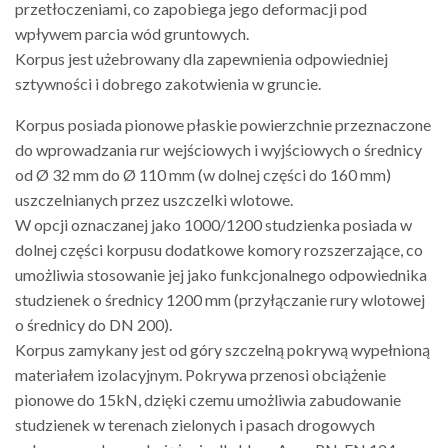
przetłoczeniami,
co zapobiega jego deformacji pod
wpływem parcia wód gruntowych.
Korpus jest użebrowany dla zapewnienia
odpowiedniej
sztywności i dobrego
zakotwienia w gruncie.
Korpus
posiada pionowe płaskie powierzchnie
przeznaczone
do wprowadzania rur
wejściowych i wyjściowych o średnicy
od Ø 32 mm do Ø 110 mm
(w dolnej
części do 160 mm)
uszczelnianych
przez uszczelki wlotowe.
W opcji oznaczanej jako 1000/1200
studzienka posiada w
dolnej
części korpusu dodatkowe komory
rozszerzające, co
umożliwia stosowanie
jej jako funkcjonalnego odpowiednika
studzienek o średnicy 1200 mm
(przyłączanie rury wlotowej
o średnicy
do DN 200).
Korpus zamykany jest od góry szczelną
pokrywą wypełnioną
materiałem
izolacyjnym. Pokrywa przenosi obciążenie
pionowe do 15kN, dzięki czemu
umożliwia zabudowanie
studzienek w
terenach zielonych i pasach drogowych