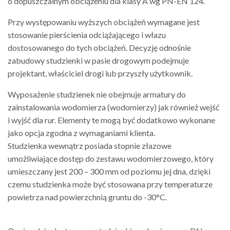
o dopuszczalnym obciążeniu dla klasy
A wg PN-EN 124.
Przy występowaniu
wyższych obciążeń wymagane jest
stosowanie pierścienia odciążającego
i włazu
dostosowanego do tych obciążeń.
Decyzję odnośnie
zabudowy studzienki
w pasie drogowym podejmuje
projektant,
właściciel drogi lub przyszły użytkownik.
Wyposażenie studzienek nie obejmuje
armatury do
zainstalowania wodomierza
(wodomierzy)
jak również wejść
i wyjść
dla rur. Elementy te mogą być dodatkowo
wykonane
jako opcja zgodna
z wymaganiami klienta.
Studzienka wewnątrz posiada stopnie
złazowe
umożliwiające dostęp do
zestawu wodomierzowego, który
umieszczany jest 200 – 300 mm od
poziomu jej dna, dzięki
czemu studzienka
może być stosowana przy temperaturze
powietrza nad powierzchnią gruntu
do -30°C.