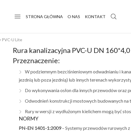
STRONA GŁÓWNA
O NAS
KONTAKT
y PVC-U Lite
Rura kanalizacyjna PVC-U DN 160*4,0
Przeznaczenie:
W podziemnym bezciśnieniowym odwadnianiu i kanal
jezdnią lub poza jezdnią) lub innych terenach wykorzyst
Do wykonywania osłon dla innych przewodów oraz p
Odwodnień konstrukcji mostowych budowanych na t
Rury w wersji z wydłużonym kielichem mogą być sto
NORMY
PN-EN 1401-1:2009
– Systemy przewodów rurowych z