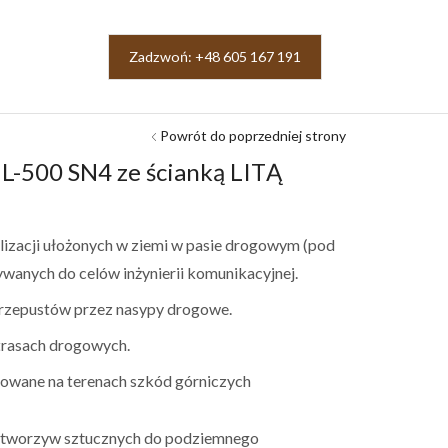
Zadzwoń: +48 605 167 191
Powrót do poprzedniej strony
 L-500 SN4 ze ścianką LITĄ
izacji ułożonych w ziemi w pasie drogowym (pod
ywanych do celów inżynierii komunikacyjnej.
rzepustów przez nasypy drogowe.
rasach drogowych.
sowane na terenach szkód górniczych
 tworzyw sztucznych do podziemnego