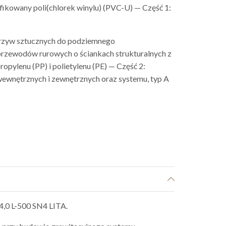
fikowany poli(chlorek winylu) (PVC-U) — Część 1:
rzyw sztucznych do podziemnego
przewodów rurowych o ściankach strukturalnych z
opylenu (PP) i polietylenu (PE) — Część 2:
 wewnętrznych i zewnętrznych oraz systemu, typ A
,0 L-500 SN4 LITA.