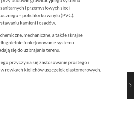
 przy budowie grawitacyjnego systemu
sanitarnych i przemysłowych sieci
ucznego – polichlorku winylu (PVC).
stawaniu kamieni i osadów.
hemiczne, mechaniczne, a także skrajne
długoletnie funkcjonowanie systemu
dają się do uzbrajania terenu.
zego przyczynia się zastosowanie prostego i
 w rowkach kielichów uszczelek elastomerowych.