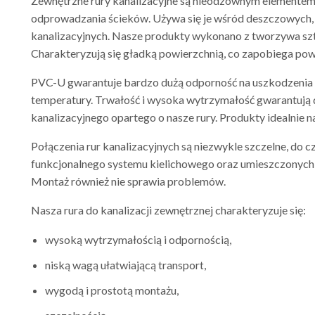
Zewnętrzne rury kanalizacyjne są nieodzownym elementem
odprowadzania ścieków. Używa się je wśród deszczowych, 
kanalizacyjnych. Nasze produkty wykonano z tworzywa szt
Charakteryzują się gładką powierzchnią, co zapobiega pow
PVC-U gwarantuje bardzo dużą odporność na uszkodzenia c
temperatury. Trwałość i wysoka wytrzymałość gwarantują 
kanalizacyjnego opartego o nasze rury. Produkty idealnie na
Połączenia rur kanalizacyjnych są niezwykle szczelne, do c
funkcjonalnego systemu kielichowego oraz umieszczonych
Montaż również nie sprawia problemów.
Nasza rura do kanalizacji zewnętrznej charakteryzuje się:
wysoką wytrzymałością i odpornością,
niską wagą ułatwiającą transport,
wygodą i prostotą montażu,