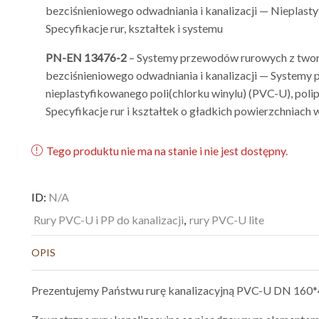
bezciśnieniowego odwadniania i kanalizacji — Nieplasty
Specyfikacje rur, kształtek i systemu
PN-EN 13476-2
– Systemy przewodów rurowych z two
bezciśnieniowego odwadniania i kanalizacji — Systemy 
nieplastyfikowanego poli(chlorku winylu) (PVC-U), polipr
Specyfikacje rur i kształtek o gładkich powierzchniach
Tego produktu nie ma na stanie i nie jest dostępny.
ID:
N/A
Rury PVC-U i PP do kanalizacji
,
rury PVC-U lite
OPIS
Prezentujemy Państwu rurę kanalizacyjną PVC-U DN 160*4