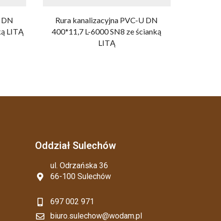
U DN
Rura kanalizacyjna PVC-U DN
Rura 
ką LITĄ
400*11,7 L-6000 SN8 ze ścianką
250*7,3 
LITĄ
Oddział Sulechów
ul. Odrzańska 36
66-100 Sulechów
697 002 971
biuro.sulechow@wodam.pl