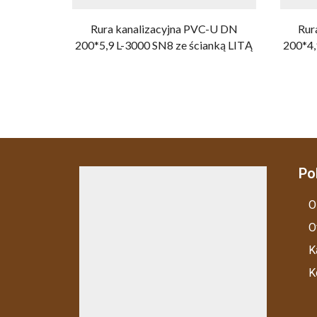
Rura kanalizacyjna PVC-U DN
Rur
200*5,9 L-3000 SN8 ze ścianką LITĄ
200*4,
Po
O
O
K
K