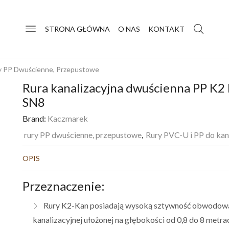
STRONA GŁÓWNA
O NAS
KONTAKT
y PP Dwuścienne, Przepustowe
Rura kanalizacyjna dwuścienna PP K2
SN8
Brand:
Kaczmarek
rury PP dwuścienne, przepustowe
,
Rury PVC-U i PP do kana
OPIS
Przeznaczenie:
Rury K2-Kan posiadają wysoką sztywność obwodową 
kanalizacyjnej ułożonej na głębokości od 0,8 do 8 metr