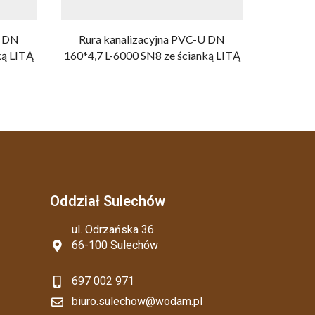
U DN
Rura kanalizacyjna PVC-U DN
Rura 
ką LITĄ
160*4,7 L-6000 SN8 ze ścianką LITĄ
110*3,2 
Oddział Sulechów
ul. Odrzańska 36
66-100 Sulechów
697 002 971
biuro.sulechow@wodam.pl