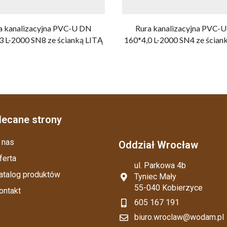
a kanalizacyjna PVC-U DN
Rura kanalizacyjna PVC-
3 L-2000 SN8 ze ścianką LITĄ
160*4,0 L-2000 SN4 ze ścian
lecane strony
 nas
Oddział Wrocław
ferta
ul. Parkowa 4b
atalog produktów
Tyniec Mały
55-040 Kobierzyce
ontakt
605 167 191
biuro.wroclaw@wodam.pl