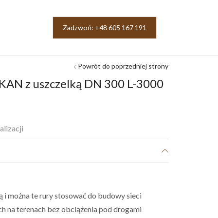
Zadzwoń: +48 605 167 191
Powrót do poprzedniej strony
 KAN z uszczelką DN 300 L-3000
lizacji
i można te rury stosować do budowy sieci
ach na terenach bez obciążenia pod drogami