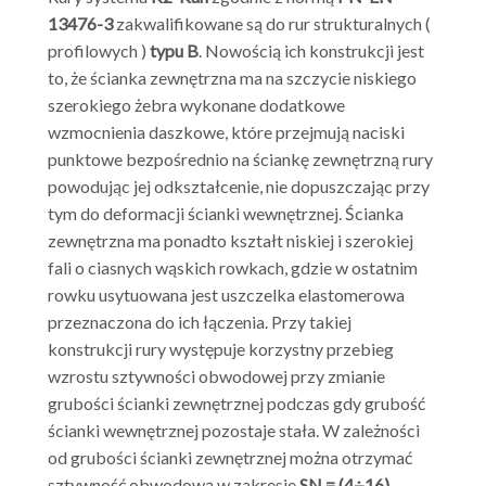
13476-3
zakwalifikowane są do rur strukturalnych (
profilowych )
typu B
. Nowością ich konstrukcji jest
to, że ścianka zewnętrzna ma na szczycie niskiego
szerokiego żebra wykonane dodatkowe
wzmocnienia daszkowe, które przejmują naciski
punktowe bezpośrednio na ściankę zewnętrzną rury
powodując jej odkształcenie, nie dopuszczając przy
tym do deformacji ścianki wewnętrznej. Ścianka
zewnętrzna ma ponadto kształt niskiej i szerokiej
fali o ciasnych wąskich rowkach, gdzie w ostatnim
rowku usytuowana jest uszczelka elastomerowa
przeznaczona do ich łączenia. Przy takiej
konstrukcji rury występuje korzystny przebieg
wzrostu sztywności obwodowej przy zmianie
grubości ścianki zewnętrznej podczas gdy grubość
ścianki wewnętrznej pozostaje stała. W zależności
od grubości ścianki zewnętrznej można otrzymać
sztywność obwodową w zakresie
SN = (4÷16)