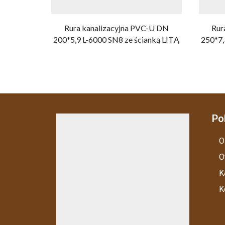
Rura kanalizacyjna PVC-U DN
Rur
200*5,9 L-6000 SN8 ze ścianką LITĄ
250*7,
Po
O
O
K
K