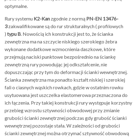
optymalne.
Rury systemu
K2-Kan
zgodnie z normą
PN-EN 13476-
3
zakwalifikowane są do rur strukturalnych ( profilowych
)
typu B
. Nowością ich konstrukcji jest to, że ścianka
zewnętrzna ma na szczycie niskiego szerokiego żebra
wykonane dodatkowe wzmocnienia daszkowe, które
przejmują naciski punktowe bezpośrednio na ściankę
zewnętrzną rury powodując jej odkształcenie, nie
dopuszczając przy tym do deformacji ścianki wewnętrznej.
Ścianka zewnętrzna ma ponadto kształt niskiej i szerokiej
fali o ciasnych wąskich rowkach, gdzie w ostatnim rowku
usytuowana jest uszczelka elastomerowa przeznaczona do
ich łączenia. Przy takiej konstrukcji rury występuje korzystny
przebieg wzrostu sztywności obwodowej przy zmianie
grubości ścianki zewnętrznej podczas gdy grubość ścianki
wewnętrznej pozostaje stała. W zależności od grubości
ścianki zewnętrznej można otrzymać sztywność obwodową