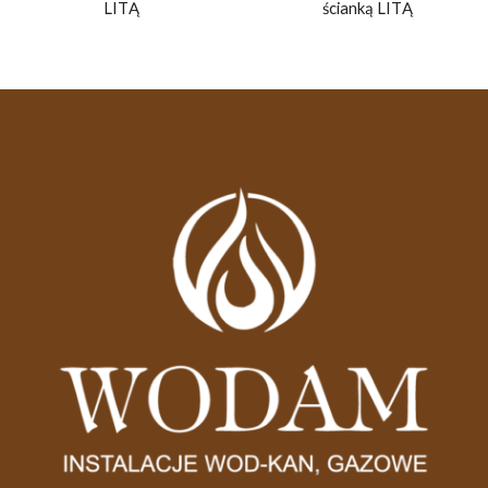
LITĄ
ścianką LITĄ