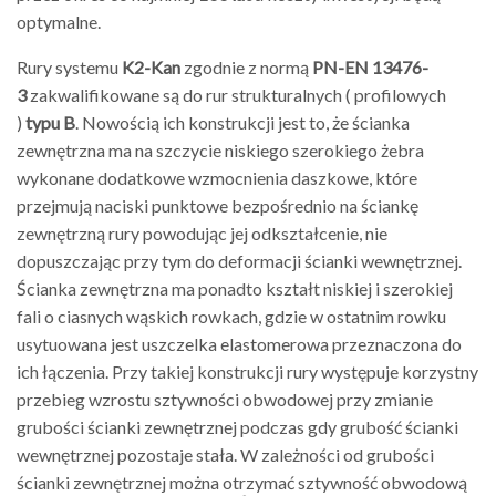
optymalne.
Rury systemu
K2-Kan
zgodnie z normą
PN-EN 13476-
3
zakwalifikowane są do rur strukturalnych ( profilowych
)
typu B
. Nowością ich konstrukcji jest to, że ścianka
zewnętrzna ma na szczycie niskiego szerokiego żebra
wykonane dodatkowe wzmocnienia daszkowe, które
przejmują naciski punktowe bezpośrednio na ściankę
zewnętrzną rury powodując jej odkształcenie, nie
dopuszczając przy tym do deformacji ścianki wewnętrznej.
Ścianka zewnętrzna ma ponadto kształt niskiej i szerokiej
fali o ciasnych wąskich rowkach, gdzie w ostatnim rowku
usytuowana jest uszczelka elastomerowa przeznaczona do
ich łączenia. Przy takiej konstrukcji rury występuje korzystny
przebieg wzrostu sztywności obwodowej przy zmianie
grubości ścianki zewnętrznej podczas gdy grubość ścianki
wewnętrznej pozostaje stała. W zależności od grubości
ścianki zewnętrznej można otrzymać sztywność obwodową