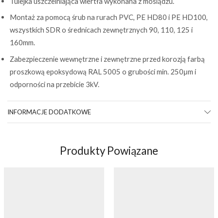
Tulejka uszczelniająca wiertła wykonana z mosiądzu.
Montaż za pomocą śrub na rurach PVC, PE HD80 i PE HD100,
wszystkich SDR o średnicach zewnętrznych 90, 110, 125 i
160mm.
Zabezpieczenie wewnętrzne i zewnętrzne przed korozją farbą
proszkową epoksydową RAL 5005 o grubości min. 250μm i
odporności na przebicie 3kV.
INFORMACJE DODATKOWE
Produkty Powiązane