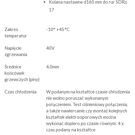
Kolana nastawne d160 mm do rur SDR≤
17
Zakres
-10° +45°C
temperatur
Napięcie
40V
zgrzewania
Średnice
4,0mm
końcówek
grzewczych (piny)
Czas chłodzenia
W podanym na kształtce czasie chłodzenia
nie wolno poruszać wykonanym
połączeniem. Test ciśnieniowy połączenia,
a także nawiercanie czy montaż kolejnych
kształtek elektrooporowych można
wykonać dopiero po czasie równym: 4 x
czas podany na kształtce