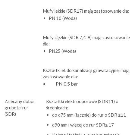
Mufy lekkie (SDR17) mają zastosowanie dla:
PN 10 (Woda)
Mufy ciężkie (SDR 7,4-9) mają zastosowanie
dla:
PN25 (Woda)
Kształtki el. do kanalizacji grawitacyjnej mają
zastosowanie dla:
• PN 0,5 bar
Zalecany dobór
Kształtki elektrooporowe (SDR11) o
grubości rur
średnicach:
(SDR)
do d75 mm (łącznie) do rur o SDR ≤11
d90 mm i więcej do rur SDR≤ 17
Kolana i trójniki o w całym zakresie