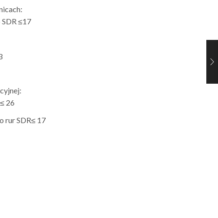
nicach:
o SDR ≤17
3
cyjnej:
≤ 26
o rur SDR≤ 17