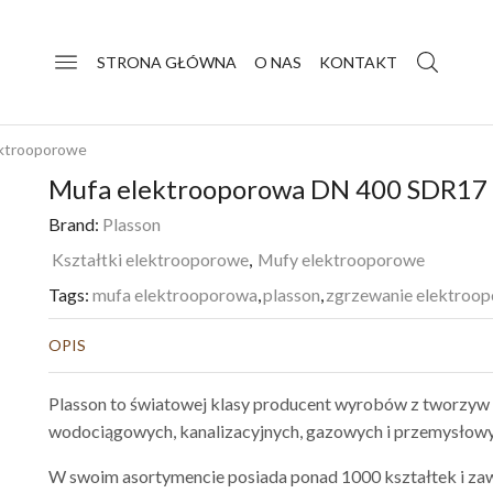
STRONA GŁÓWNA
O NAS
KONTAKT
ektrooporowe
Mufa elektrooporowa DN 400 SDR1
Brand:
Plasson
Kształtki elektrooporowe
,
Mufy elektrooporowe
Tags:
mufa elektrooporowa
,
plasson
,
zgrzewanie elektroo
OPIS
Plasson to światowej klasy producent wyrobów z tworzyw 
wodociągowych, kanalizacyjnych, gazowych i przemysłowy
W swoim asortymencie posiada ponad 1000 kształtek i zaw