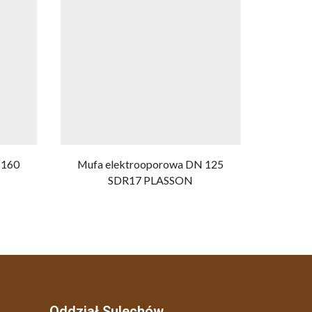
 160
Mufa elektrooporowa DN 125
Mufa 
SDR17 PLASSON
Oddział Sulechów