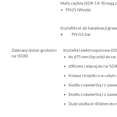
Mufy ciężkie (SDR 7,4-9) mają 
PN25 (Woda)
Kształtki el. do kanalizacji gra
• PN 0,5 bar
Zalecany dobór grubości
Kształtki elektrooporowe (SD
rur (SDR)
do d75 mm (łącznie) do ru
d90 mm i więcej do rur SD
Kolana i trójniki o w całym
Siodła z nawiertką i z za
Siodła z nawiertką i z z
Duże siodła d>450mm do 