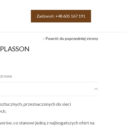
Zadzwoń: +48 605 167 191
Powrót do poprzedniej strony
7 PLASSON
porowe
sztucznych, przeznaczonych do sieci
ch.
orów, co stanowi jedną z najbogatszych ofert na