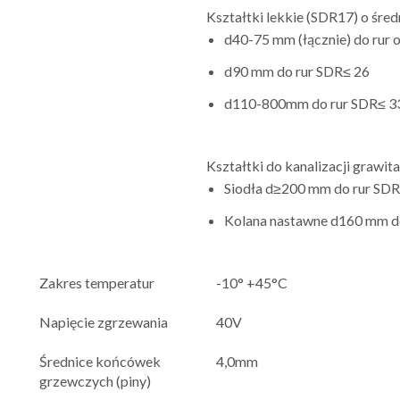
Kształtki lekkie (SDR17) o śred
d40-75 mm (łącznie) do rur 
d90 mm do rur SDR≤ 26
d110-800mm do rur SDR≤ 3
Kształtki do kanalizacji grawita
Siodła d≥200 mm do rur SDR
Kolana nastawne d160 mm d
Zakres temperatur
-10° +45°C
Napięcie zgrzewania
40V
Średnice końcówek
4,0mm
grzewczych (piny)