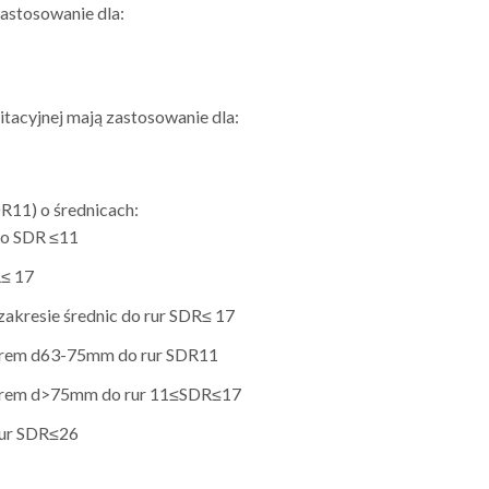
zastosowanie dla:
witacyjnej mają zastosowanie dla:
R11) o średnicach:
r o SDR ≤11
R≤ 17
 zakresie średnic do rur SDR≤ 17
worem d63-75mm do rur SDR11
aworem d>75mm do rur 11≤SDR≤17
rur SDR≤26