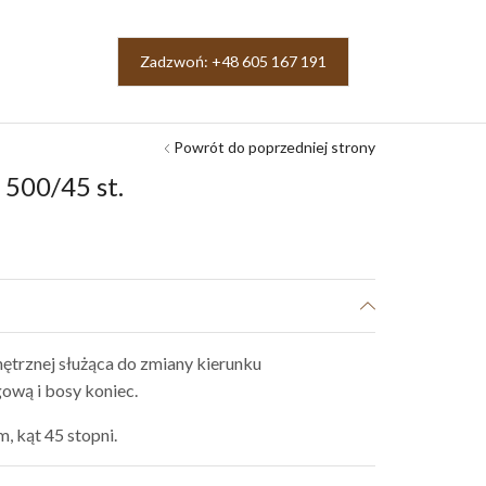
Zadzwoń: +48 605 167 191
Powrót do poprzedniej strony
 500/45 st.
nętrznej służąca do zmiany kierunku
ową i bosy koniec.
, kąt 45 stopni.