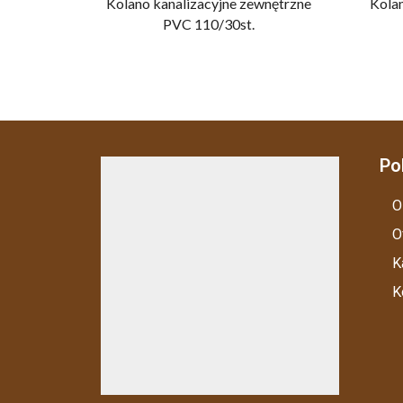
Kolano kanalizacyjne zewnętrzne
Kola
PVC 110/30st.
Po
O
O
K
K