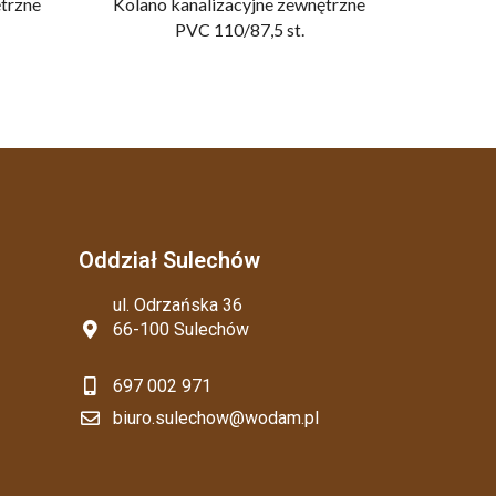
trzne
Kolano kanalizacyjne zewnętrzne
Kolano 
PVC 110/87,5 st.
Oddział Sulechów
ul. Odrzańska 36
66-100 Sulechów
697 002 971
biuro.sulechow@wodam.pl