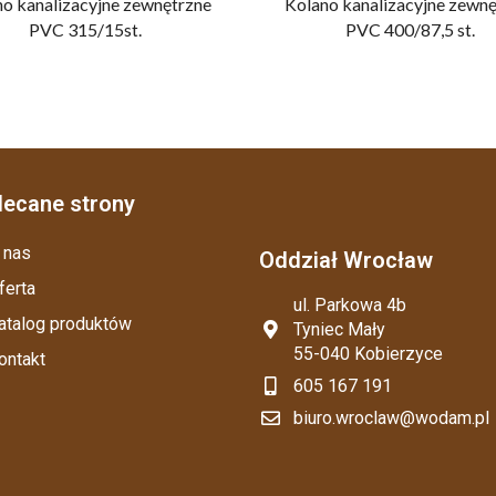
no kanalizacyjne zewnętrzne
Kolano kanalizacyjne zewnę
PVC 315/15st.
PVC 400/87,5 st.
lecane strony
 nas
Oddział Wrocław
ferta
ul. Parkowa 4b
atalog produktów
Tyniec Mały
55-040 Kobierzyce
ontakt
605 167 191
biuro.wroclaw@wodam.pl