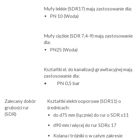
Mufy lekkie (SDR17) mają zastosowanie dla:
PN 10 (Woda)
Mufy ciężkie (SDR 7,4-9) mają zastosowanie
dla:
PN25 (Woda)
Kształtki el. do kanalizacji grawitacyjnej mają
zastosowanie dla:
• PN 0,5 bar
Zalecany dobór
Kształtki elektrooporowe (SDR11) o
grubości rur
średnicach:
(SDR)
do d75 mm (łącznie) do rur o SDR ≤11
d90 mm i więcej do rur SDR≤ 17
Kolana i trójniki o w całym zakresie