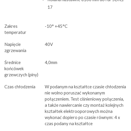
17
Zakres
-10° +45°C
temperatur
Napięcie
40V
zgrzewania
Średnice
4,0mm
końcówek
grzewczych (piny)
Czas chłodzenia
W podanym na kształtce czasie chłodzenia
nie wolno poruszać wykonanym
połączeniem. Test ciśnieniowy połączenia,
a także nawiercanie czy montaż kolejnych
kształtek elektrooporowych można
wykonać dopiero po czasie równym: 4 x
czas podany na kształtce