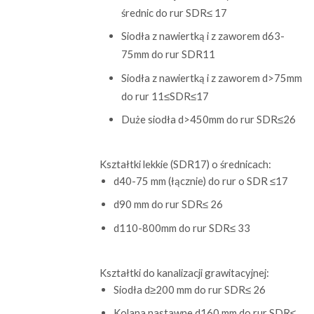
średnic do rur SDR≤ 17
Siodła z nawiertką i z zaworem d63-
75mm do rur SDR11
Siodła z nawiertką i z zaworem d>75mm
do rur 11≤SDR≤17
Duże siodła d>450mm do rur SDR≤26
Kształtki lekkie (SDR17) o średnicach:
d40-75 mm (łącznie) do rur o SDR ≤17
d90 mm do rur SDR≤ 26
d110-800mm do rur SDR≤ 33
Kształtki do kanalizacji grawitacyjnej:
Siodła d≥200 mm do rur SDR≤ 26
Kolana nastawne d160 mm do rur SDR≤