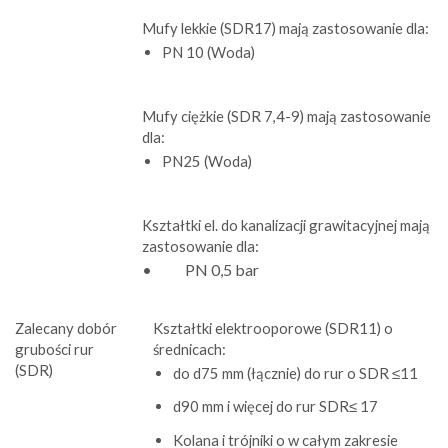
Mufy lekkie (SDR17) mają zastosowanie dla:
PN 10 (Woda)
Mufy ciężkie (SDR 7,4-9) mają zastosowanie
dla:
PN25 (Woda)
Kształtki el. do kanalizacji grawitacyjnej mają
zastosowanie dla:
• PN 0,5 bar
Zalecany dobór
Kształtki elektrooporowe (SDR11) o
grubości rur
średnicach:
(SDR)
do d75 mm (łącznie) do rur o SDR ≤11
d90 mm i więcej do rur SDR≤ 17
Kolana i trójniki o w całym zakresie