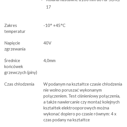
17
Zakres
-10° +45°C
temperatur
Napięcie
40V
zgrzewania
Średnice
4,0mm
końcówek
grzewczych (piny)
Czas chłodzenia
W podanym na kształtce czasie chłodzenia
nie wolno poruszać wykonanym
połączeniem. Test ciśnieniowy połączenia,
a także nawiercanie czy montaż kolejnych
kształtek elektrooporowych można
wykonać dopiero po czasie równym: 4 x
czas podany na kształtce