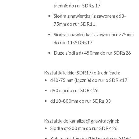
średnic do rur SDR≤ 17
Siodła z nawiertką i z zaworem d63-
75mm do rur SDR11
Siodła z nawiertką i z zaworem d>75mm
do rur 11≤SDR≤17
Duże siodła d>450mm do rur SDR≤26
Kształtki lekkie (SDR17) o średnicach:
d40-75 mm (łącznie) do rur o SDR ≤17
d90 mm do rur SDR≤ 26
d110-800mm do rur SDR≤ 33
Kształtki do kanalizacji grawitacyjnej:
Siodła d≥200 mm do rur SDR≤ 26
Kolana nastawne d160 mm do rur SDR≤