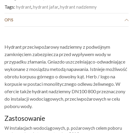
Tags:
hydrant
,
hydrant jafar
,
hydrant nadziemny
OPIS
Hydrant przeciwpożarowy nadziemny z podwójnym
zamknięciem zabezpiecza przed wypływem wody w
przypadku złamania. Gniazdo uszczelniająco-odwadniające
wykonane z mosiądzu metodą napawania. Istnieje możliwość
obrotu korpusu górnego o dowolny kąt. Herb / logo na
korpusie w postaci monolitycznego odlewu żeliwnego. W
ofercie także hydrant nadziemny DN100 800 przeznaczony
do instalacji wodociągowych, przeciwpożarowych w celu
poboru wody.
Zastosowanie
W instalacjach wodociągowych, p. pożarowych celem poboru