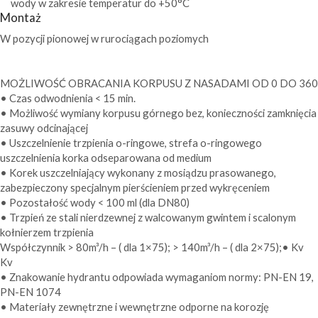
wody w zakresie temperatur do +50°C
Montaż
W pozycji pionowej w rurociągach poziomych
MOŻLIWOŚĆ OBRACANIA KORPUSU Z NASADAMI OD 0 DO 360
• Czas odwodnienia < 15 min.
•
Możliwość wymiany korpusu górnego bez, konieczności zamknięcia
zasuwy odcinającej
•
Uszczelnienie trzpienia o-ringowe, strefa o-ringowego
uszczelnienia korka odseparowana od medium
•
Korek uszczelniający wykonany z mosiądzu prasowanego,
zabezpieczony specjalnym pierścieniem przed wykręceniem
• Pozostałość wody < 100 ml (dla DN80)
•
Trzpień ze stali nierdzewnej z walcowanym gwintem i scalonym
kołnierzem trzpienia
Współczynnik
> 80m³/h – ( dla 1×75);
> 140m³/h – ( dla 2×75);
•
Kv
Kv
•
Znakowanie hydrantu odpowiada wymaganiom normy: PN-EN 19,
PN-EN 1074
•
Materiały zewnętrzne i wewnętrzne odporne na korozję