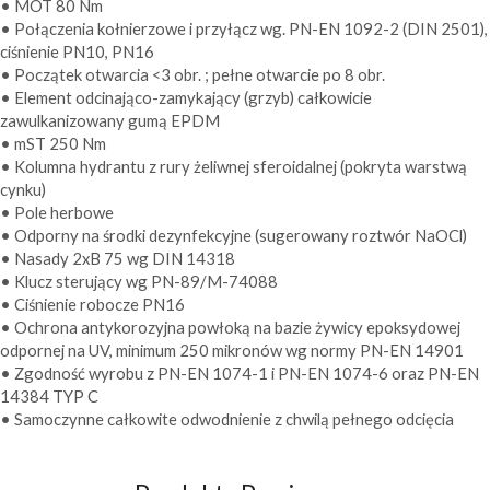
•
MOT 80 Nm
•
Połączenia kołnierzowe i przyłącz wg. PN-EN 1092-2 (DIN 2501),
ciśnienie PN10, PN16
•
Początek otwarcia <3 obr. ; pełne otwarcie po 8 obr.
•
Element odcinająco-zamykający (grzyb) całkowicie
zawulkanizowany gumą EPDM
•
mST 250 Nm
•
Kolumna hydrantu z rury żeliwnej sferoidalnej (pokryta warstwą
cynku)
•
Pole herbowe
•
Odporny na środki dezynfekcyjne (sugerowany roztwór NaOCl)
•
Nasady 2xB 75 wg DIN 14318
•
Klucz sterujący wg PN-89/M-74088
•
Ciśnienie robocze PN16
•
Ochrona antykorozyjna powłoką na bazie żywicy epoksydowej
odpornej na UV, minimum 250 mikronów wg normy PN-EN 14901
•
Zgodność wyrobu z PN-EN 1074-1 i PN-EN 1074-6 oraz PN-EN
14384 TYP C
•
Samoczynne całkowite odwodnienie z chwilą pełnego odcięcia