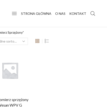
STRONA GŁÓWNA
O NAS
KONTAKT
ierz Sprzężony”
mierz sprzężony
esan WPV G