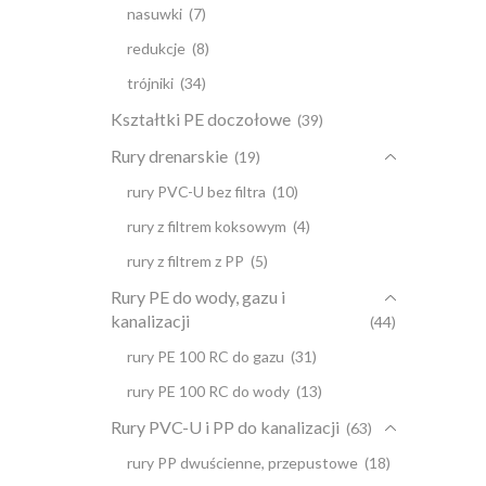
nasuwki
(7)
redukcje
(8)
trójniki
(34)
Kształtki PE doczołowe
(39)
Rury drenarskie
(19)
rury PVC-U bez filtra
(10)
rury z filtrem koksowym
(4)
rury z filtrem z PP
(5)
Rury PE do wody, gazu i
kanalizacji
(44)
rury PE 100 RC do gazu
(31)
rury PE 100 RC do wody
(13)
Rury PVC-U i PP do kanalizacji
(63)
rury PP dwuścienne, przepustowe
(18)