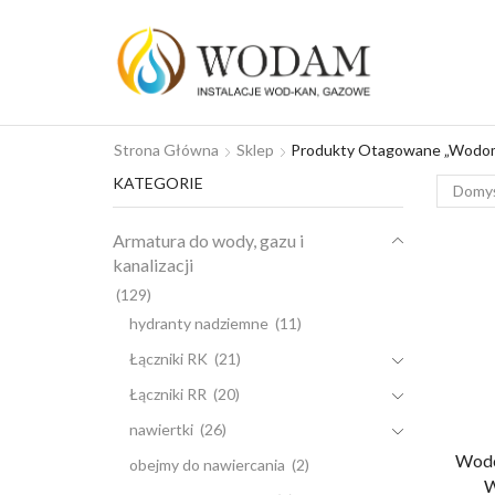
Strona Główna
Sklep
Produkty Otagowane „Wodom
KATEGORIE
Armatura do wody, gazu i
kanalizacji
(129)
hydranty nadziemne
(11)
Łączniki RK
(21)
Łączniki RR
(20)
nawiertki
(26)
Wodo
obejmy do nawiercania
(2)
W