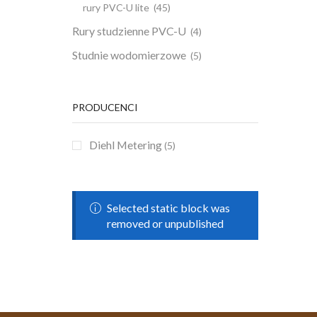
rury PVC-U lite
(45)
Rury studzienne PVC-U
(4)
Studnie wodomierzowe
(5)
PRODUCENCI
Diehl Metering
(5)
Selected static block was
removed or unpublished